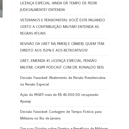
LICENÇA ESPECIAL: AINDA DÁ TEMPO DE PEDIR
JUDICIALMENTE? ENTENDA!
VETERANOS E PENSIONISTAS: VOCÊ ESTÁ PAGANDO
CERTO A CONTRIBUIÇÃO MILITAR? ENTENDA AS
REGRAS ATUAIS
REVISÃO DA GRET NA PMERJ E CBMERJ: QUEM TEM
DIREITO AOS 150% E AOS RETROATIVOS?
GRET, EMENDA 41, LICENÇA ESPECIAL, PENSÃO
MILITAR. CASPPI PODCAST COM DR. RONALDO REIS
Decisão Favorável: Abatimento da Pensão Previdenciária
na Pensão Especial
Ação do PASEP mais de R$ 46.000,00 recuperado
#pasep
Decisão Favorável: Contagem de Tempo Fictício para
Militares no Rio de Janeiro
Tire suas Dúvidas sobre Direitos e Benefícios de Militares