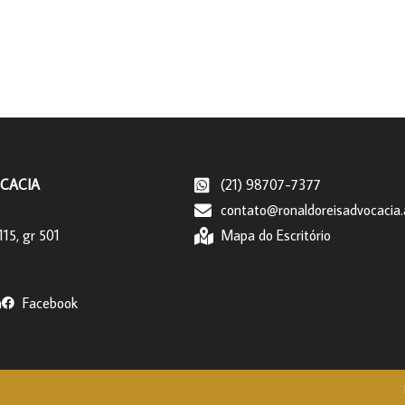
CACIA
(21) 98707-7377
contato@ronaldoreisadvocacia.
115, gr 501
Mapa do Escritório
m
Facebook